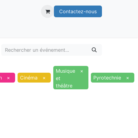
Contactez-nous
itoire
Publications
Voie verte
Musique
×
n
×
Cinéma
×
Pyrotechnie
×
et
théâtre