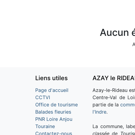
Aucun é
A
Liens utiles
AZAY le RIDE
Page d'accueil
Azay-le-Rideau est
CCTVI
Centre-Val de Loi
Office de tourisme
partie de la
commu
Balades fleuries
l'Indre
.
PNR Loire Anjou
Touraine
La commune, labe
Contactez-nous
classée de Touri