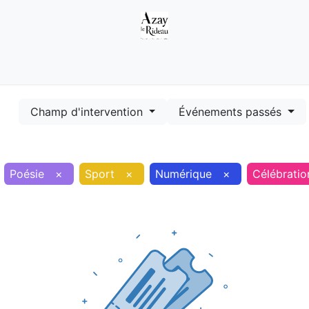
Démarches
Equipements
Evénements
Smart terr
Champ d'intervention
Événements passés
Poésie
×
Sport
×
Numérique
×
Célébratio