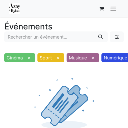
Événements
Cinéma
×
Sport
×
Musique
×
Numérique