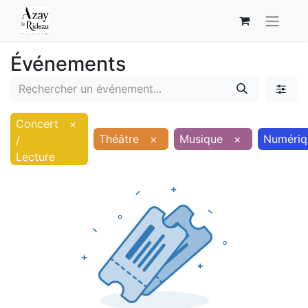
Événements
Concert
×
Théâtre
×
Musique
×
Numériq
/
Lecture