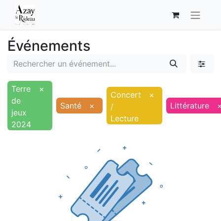
Événements
Terre
×
Concert
×
de
Santé
×
Littérature
/
jeux
Lecture
2024