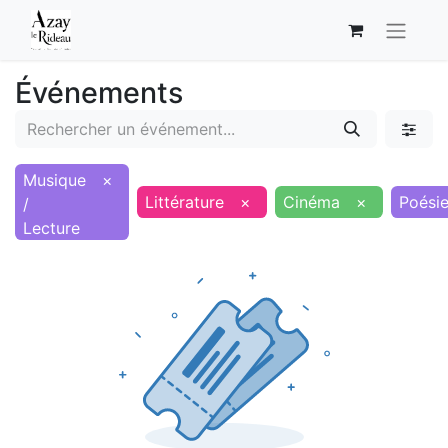
Événements
Musique
×
Littérature
×
Cinéma
×
Poési
/
Lecture