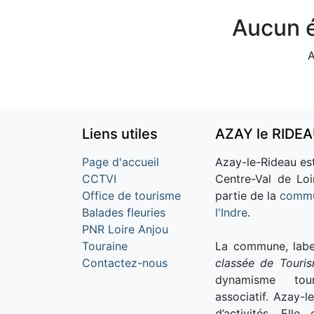
Aucun é
A
Liens utiles
AZAY le RIDE
Page d'accueil
Azay-le-Rideau est
CCTVI
Centre-Val de Loi
Office de tourisme
partie de la
commu
Balades fleuries
l'Indre
.
PNR Loire Anjou
Touraine
La commune, labe
Contactez-nous
classée de Touri
dynamisme tour
associatif. Azay-l
d’activités. Ell