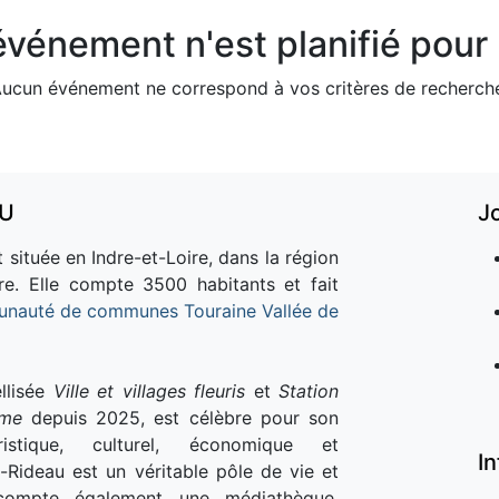
vénement n'est planifié pour l
ucun événement ne correspond à vos critères de recherch
AU
J
 située en Indre-et-Loire, dans la région
re. Elle compte 3500 habitants et fait
nauté de communes Touraine Vallée de
llisée
Ville et villages fleuris
et
Station
sme
depuis 2025, est célèbre pour son
istique, culturel, économique et
I
e-Rideau est un véritable pôle de vie et
e compte également une médiathèque,