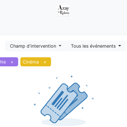
Démarches
Equipements
Evénements
Smart terr
Champ d'intervention
Tous les événements
hie
×
Cinéma
×