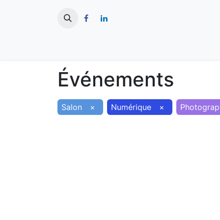
​
Actualités
Ma ville
Tourisme
Événements
Salon
×
Numérique
×
Photograp