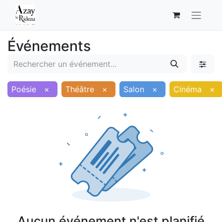
Événements
Poésie
×
Théâtre
×
Salon
×
Cinéma
×
Aucun événement n'est planifié