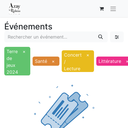
Événements
Terre
×
Concert
×
de
Santé
×
Littérature
/
jeux
Lecture
2024