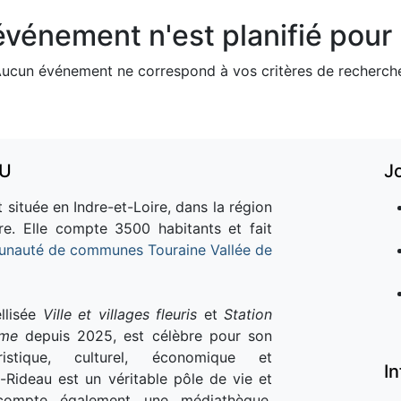
vénement n'est planifié pour l
ucun événement ne correspond à vos critères de recherch
AU
J
 située en Indre-et-Loire, dans la région
re. Elle compte 3500 habitants et fait
nauté de communes Touraine Vallée de
llisée
Ville et villages fleuris
et
Station
sme
depuis 2025, est célèbre pour son
istique, culturel, économique et
I
e-Rideau est un véritable pôle de vie et
e compte également une médiathèque,