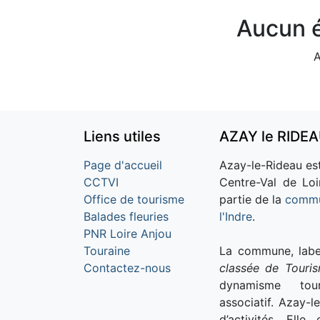
Aucun é
A
Liens utiles
AZAY le RIDE
Page d'accueil
Azay-le-Rideau est
CCTVI
Centre-Val de Loi
Office de tourisme
partie de la
commu
Balades fleuries
l'Indre
.
PNR Loire Anjou
Touraine
La commune, labe
Contactez-nous
classée de Touri
dynamisme tour
associatif. Azay-l
d’activités. Ell