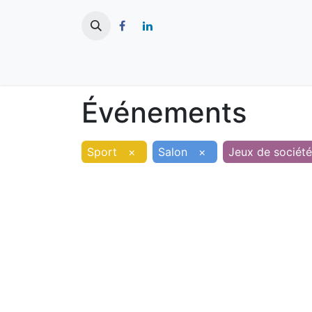
​
Actualités
Ma ville
Tourisme
Événements
Sport
×
Salon
×
Jeux de société