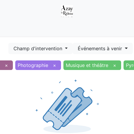
Démarches
Equipements
Evénements
Smart terr
Champ d'intervention
Événements à venir
×
Photographie
×
Musique et théâtre
×
Pyr