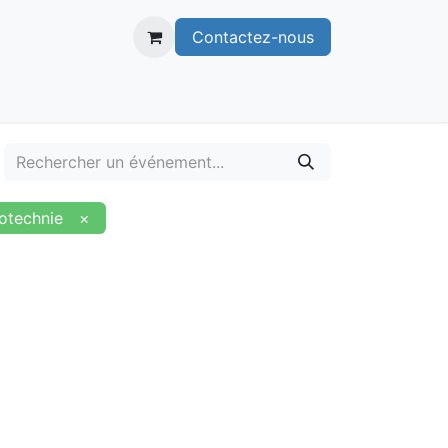
Contactez-nous
itoire
Publications
Voie verte
otechnie
×