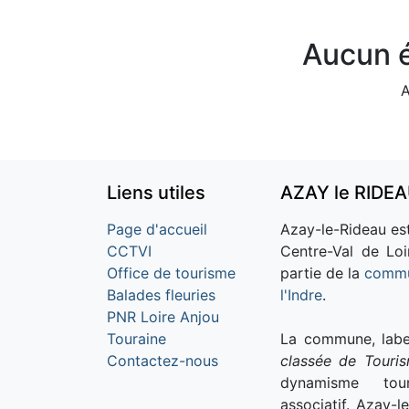
Aucun é
A
Liens utiles
AZAY le RIDE
Page d'accueil
Azay-le-Rideau est
CCTVI
Centre-Val de Loi
Office de tourisme
partie de la
commu
Balades fleuries
l'Indre
.
PNR Loire Anjou
Touraine
La commune, labe
Contactez-nous
classée de Touri
dynamisme tour
associatif. Azay-l