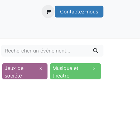
Contactez-nous
itoire
Publications
Voie verte
Jeux de
×
Musique et
×
société
théâtre