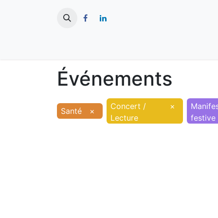
​
Actualités
Ma ville
Tourisme
Événements
Concert /
×
Manifes
Santé
×
Lecture
festive