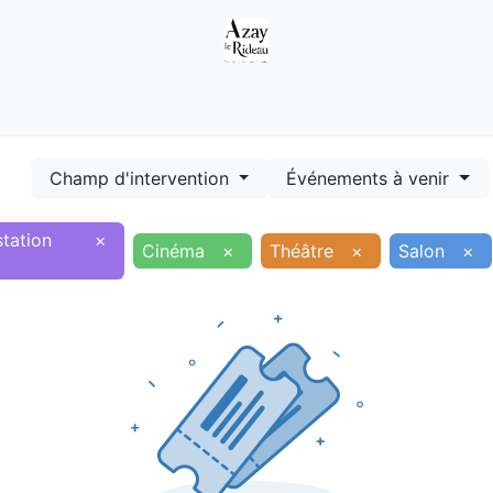
Démarches
Equipements
Evénements
Smart terr
Champ d'intervention
Événements à venir
tation
×
Cinéma
×
Théâtre
×
Salon
×