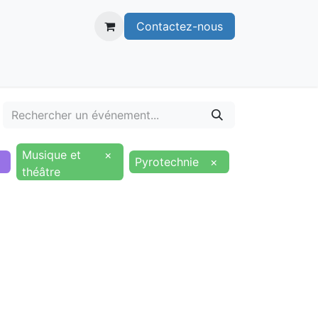
Contactez-nous
itoire
Publications
Voie verte
Musique et
×
Pyrotechnie
×
théâtre