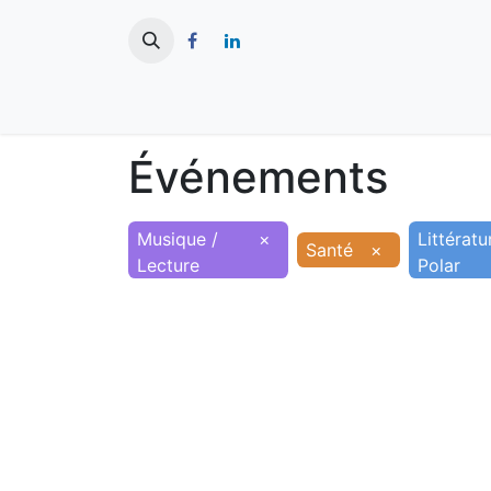
​
Actualités
Ma ville
Tourisme
Événements
Musique /
×
Littératu
Santé
×
Lecture
Polar