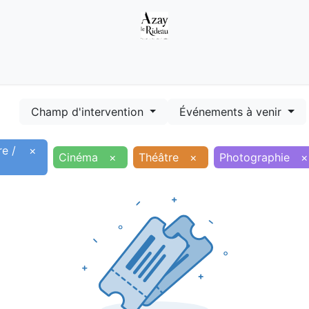
Démarches
Equipements
Evénements
Smart terr
Champ d'intervention
Événements à venir
re /
×
Cinéma
×
Théâtre
×
Photographie
×