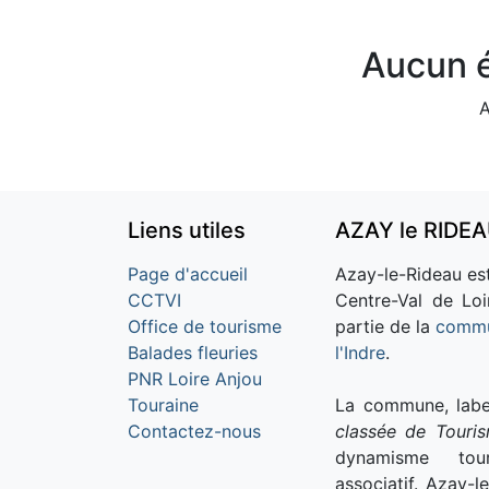
Aucun é
A
Liens utiles
AZAY le RIDE
Page d'accueil
Azay-le-Rideau est
CCTVI
Centre-Val de Loi
Office de tourisme
partie de la
commu
Balades fleuries
l'Indre
.
PNR Loire Anjou
Touraine
La commune, labe
Contactez-nous
classée de Touri
dynamisme tour
associatif. Azay-l