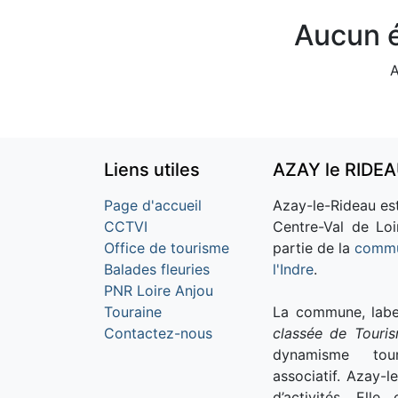
Aucun é
A
Liens utiles
AZAY le RIDE
Page d'accueil
Azay-le-Rideau est
CCTVI
Centre-Val de Loi
Office de tourisme
partie de la
commu
Balades fleuries
l'Indre
.
PNR Loire Anjou
Touraine
La commune, labe
Contactez-nous
classée de Touri
dynamisme tour
associatif. Azay-l
d’activités. Ell