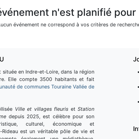
vénement n'est planifié pour l
ucun événement ne correspond à vos critères de recherch
AU
J
 située en Indre-et-Loire, dans la région
re. Elle compte 3500 habitants et fait
nauté de communes Touraine Vallée de
llisée
Ville et villages fleuris
et
Station
sme
depuis 2025, est célèbre pour son
istique, culturel, économique et
I
e-Rideau est un véritable pôle de vie et
e compte également une médiathèque,