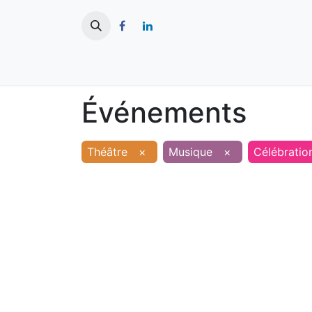
​
Actualités
Ma ville
Tourisme
Événements
Théâtre
×
Musique
×
Célébratio