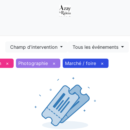
Démarches
Equipements
Evénements
Smart terr
Champ d'intervention
Tous les événements
n
×
Photographie
×
Marché / foire
×