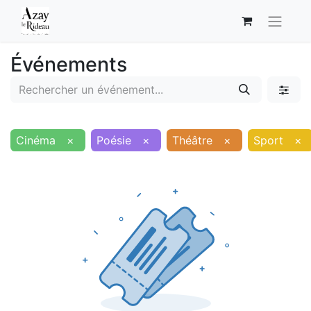
Événements
Cinéma
×
Poésie
×
Théâtre
×
Sport
×