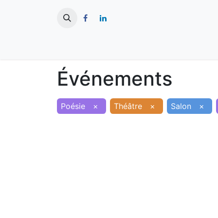
​
Actualités
Ma ville
Tourisme
Événements
Poésie
×
Théâtre
×
Salon
×