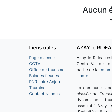
Aucun é
A
Liens utiles
AZAY le RIDE
Page d'accueil
Azay-le-Rideau est
CCTVI
Centre-Val de Loi
Office de tourisme
partie de la
commu
Balades fleuries
l'Indre
.
PNR Loire Anjou
Touraine
La commune, labe
Contactez-nous
classée de Touri
dynamisme tour
associatif. Azay-l
d’activités. Ell