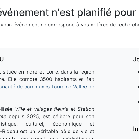
vénement n'est planifié pour l
ucun événement ne correspond à vos critères de recherch
AU
J
 située en Indre-et-Loire, dans la région
re. Elle compte 3500 habitants et fait
nauté de communes Touraine Vallée de
llisée
Ville et villages fleuris
et
Station
sme
depuis 2025, est célèbre pour son
istique, culturel, économique et
I
e-Rideau est un véritable pôle de vie et
e compte également une médiathèque,