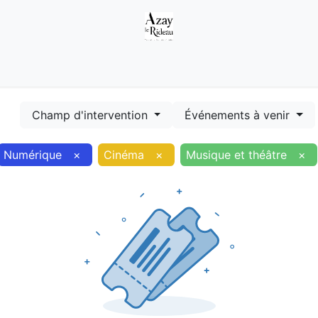
Démarches
Equipements
Evénements
Smart terr
Champ d'intervention
Événements à venir
Numérique
×
Cinéma
×
Musique et théâtre
×