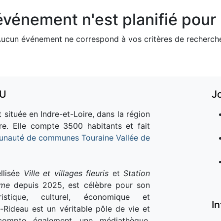
vénement n'est planifié pour l
ucun événement ne correspond à vos critères de recherch
AU
J
 située en Indre-et-Loire, dans la région
re. Elle compte 3500 habitants et fait
nauté de communes Touraine Vallée de
llisée
Ville et villages fleuris
et
Station
sme
depuis 2025, est célèbre pour son
istique, culturel, économique et
I
e-Rideau est un véritable pôle de vie et
e compte également une médiathèque,