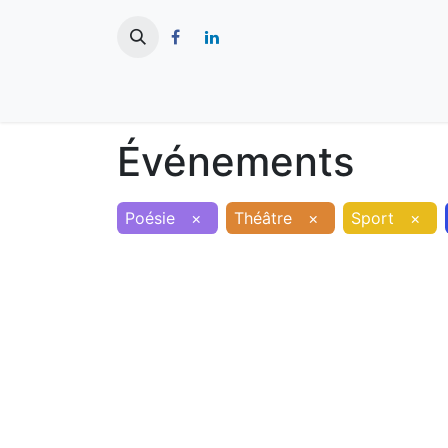
​
Actualités
Ma ville
Tourisme
Événements
Poésie
×
Théâtre
×
Sport
×