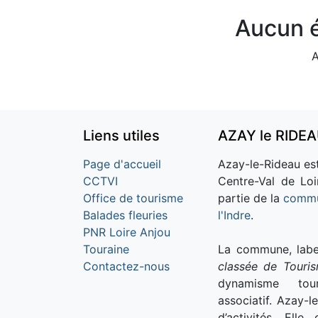
Aucun é
A
Liens utiles
AZAY le RIDE
Page d'accueil
Azay-le-Rideau est
CCTVI
Centre-Val de Loi
Office de tourisme
partie de la
commu
Balades fleuries
l'Indre
.
PNR Loire Anjou
Touraine
La commune, labe
Contactez-nous
classée de Touri
dynamisme tour
associatif. Azay-l
d’activités. Ell