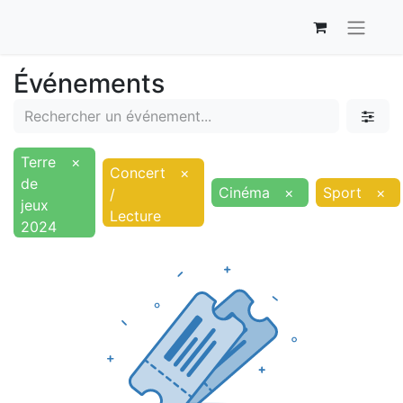
Événements
Terre
×
Concert
×
de
Cinéma
×
Sport
×
/
jeux
Lecture
2024