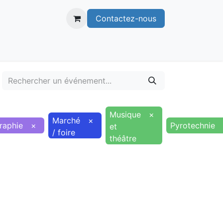
Contactez-nous
itoire
Publications
Voie verte
Musique
×
Marché
×
raphie
×
Pyrotechnie
et
/ foire
théâtre