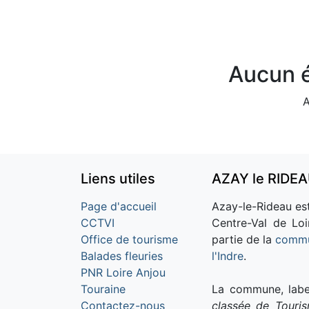
Aucun é
A
Liens utiles
AZAY le RIDE
Page d'accueil
Azay-le-Rideau est
CCTVI
Centre-Val de Loi
Office de tourisme
partie de la
commu
Balades fleuries
l'Indre
.
PNR Loire Anjou
Touraine
La commune, labe
Contactez-nous
classée de Touri