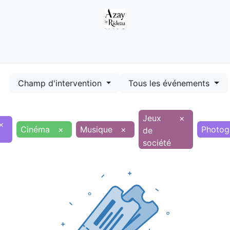
Démarches
Equipements
Evénements
Smart terr
Champ d'intervention
Tous les événements
Jeux
×
×
Cinéma
×
Musique
×
Photog
de
société