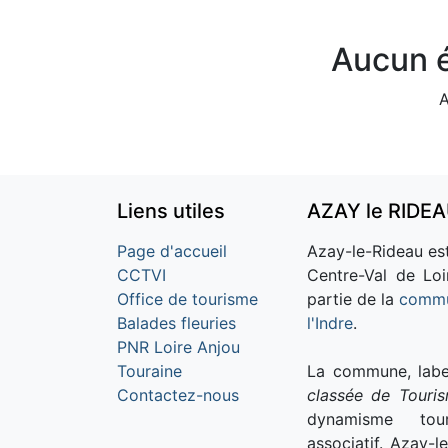
Aucun é
A
Liens utiles
AZAY le RIDE
Page d'accueil
Azay-le-Rideau est
CCTVI
Centre-Val de Loi
Office de tourisme
partie de la
commu
Balades fleuries
l'Indre
.
PNR Loire Anjou
Touraine
La commune, labe
Contactez-nous
classée de Touri
dynamisme tour
associatif. Azay-l