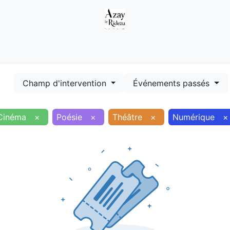
Démarches
Equipements
Evénements
Smart terr
Champ d'intervention
Événements passés
Cinéma
×
Poésie
×
Théâtre
×
Numérique
×