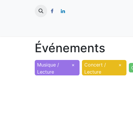
​
Actualités
Ma ville
Tourisme
Événements
Musique /
×
Concert /
×
Lecture
Lecture