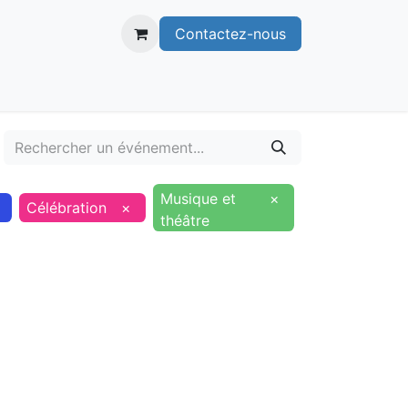
Contactez-nous
itoire
Publications
Voie verte
Musique et
×
Célébration
×
théâtre