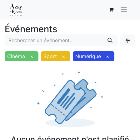
Événements
Cinéma
×
Sport
×
Numérique
×
Aucun événement n'est planifié