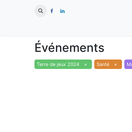
​
Actualités
Ma ville
Tourisme
Événements
Terre de jeux 2024
×
Santé
×
Ma