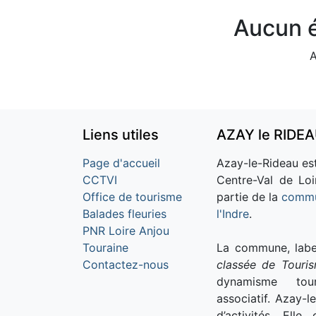
Aucun é
A
Liens utiles
AZAY le RIDE
Page d'accueil
Azay-le-Rideau est
CCTVI
Centre-Val de Loi
Office de tourisme
partie de la
commu
Balades fleuries
l'Indre
.
PNR Loire Anjou
Touraine
La commune, labe
Contactez-nous
classée de Touri
dynamisme tour
associatif. Azay-l
d’activités. Ell