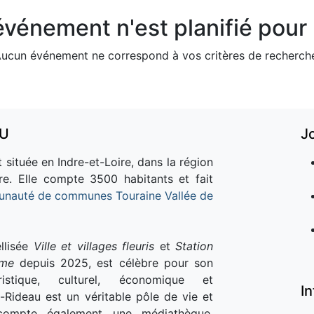
vénement n'est planifié pour l
ucun événement ne correspond à vos critères de recherch
AU
J
 située en Indre-et-Loire, dans la région
re. Elle compte 3500 habitants et fait
nauté de communes Touraine Vallée de
llisée
Ville et villages fleuris
et
Station
sme
depuis 2025, est célèbre pour son
istique, culturel, économique et
I
e-Rideau est un véritable pôle de vie et
e compte également une médiathèque,