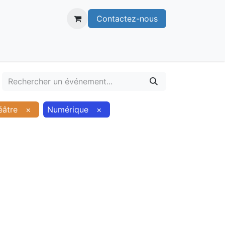
Contactez-nous
itoire
Publications
Voie verte
éâtre
×
Numérique
×