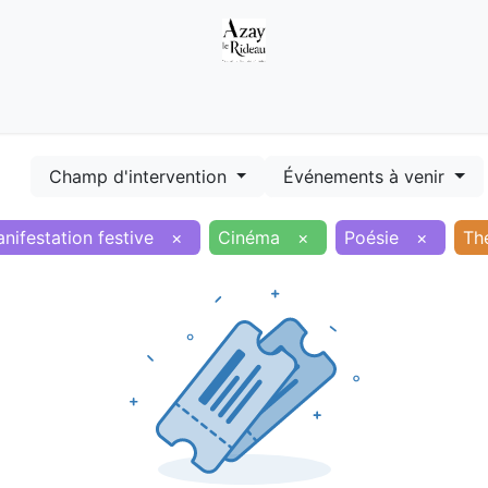
Démarches
Equipements
Evénements
Smart terr
Champ d'intervention
Événements à venir
nifestation festive
×
Cinéma
×
Poésie
×
Th