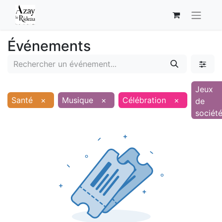
Événements
Jeux
Santé
×
Musique
×
Célébration
×
de
sociét