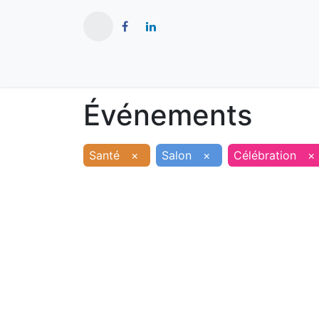
​
Actualités
Ma ville
Tourisme
Événements
Santé
×
Salon
×
Célébration
×