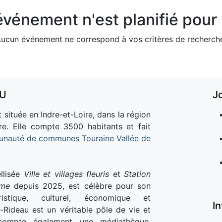
vénement n'est planifié pour l
ucun événement ne correspond à vos critères de recherch
AU
J
 située en Indre-et-Loire, dans la région
re. Elle compte 3500 habitants et fait
nauté de communes Touraine Vallée de
llisée
Ville et villages fleuris
et
Station
sme
depuis 2025, est célèbre pour son
istique, culturel, économique et
I
e-Rideau est un véritable pôle de vie et
e compte également une médiathèque,