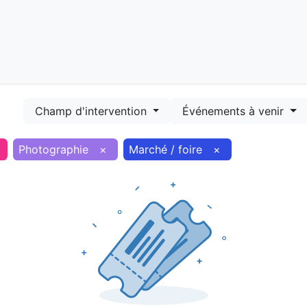
Démarches
Equipements
Evénements
Smart terr
Champ d'intervention
Événements à venir
Photographie
×
Marché / foire
×