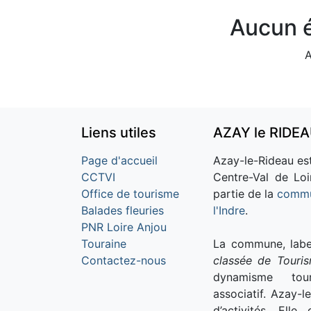
Aucun é
A
Liens utiles
AZAY le RIDE
Page d'accueil
Azay-le-Rideau est
CCTVI
Centre-Val de Loi
Office de tourisme
partie de la
commu
Balades fleuries
l'Indre
.
PNR Loire Anjou
Touraine
La commune, labe
Contactez-nous
classée de Touri
dynamisme tour
associatif. Azay-l
d’activités. Ell