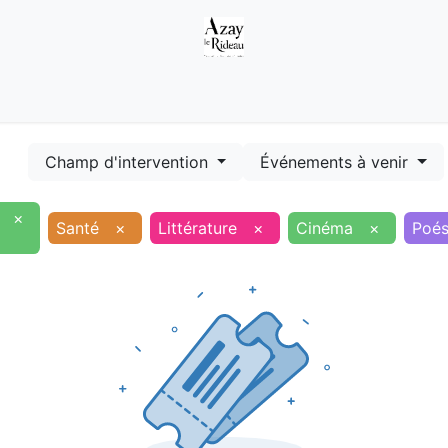
Démarches
Equipements
Evénements
Smart terr
Champ d'intervention
Événements à venir
×
Santé
×
Littérature
×
Cinéma
×
Poés