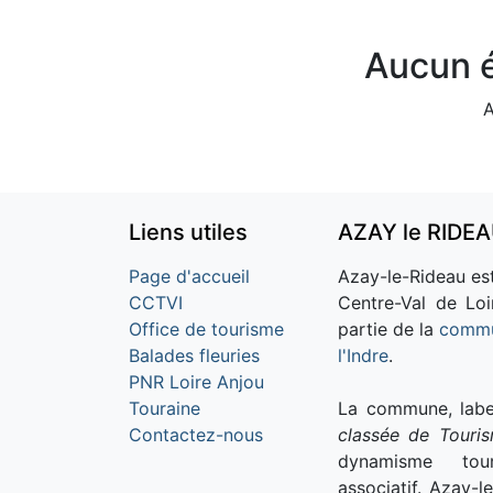
Aucun é
A
Liens utiles
AZAY le RIDE
Page d'accueil
Azay-le-Rideau est
CCTVI
Centre-Val de Loi
Office de tourisme
partie de la
commu
Balades fleuries
l'Indre
.
PNR Loire Anjou
Touraine
La commune, labe
Contactez-nous
classée de Touri
dynamisme tour
associatif. Azay-l