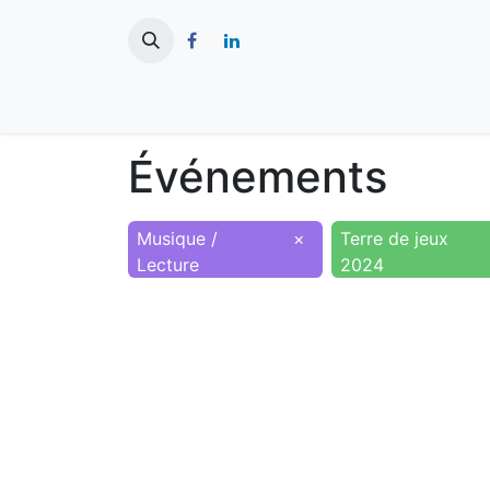
​
Actualités
Ma ville
Tourisme
Événements
Musique /
×
Terre de jeux
Lecture
2024