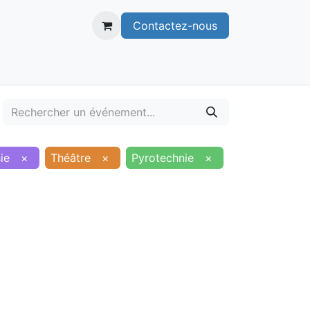
Contactez-nous
itoire
Publications
Voie verte
ie
×
Théâtre
×
Pyrotechnie
×