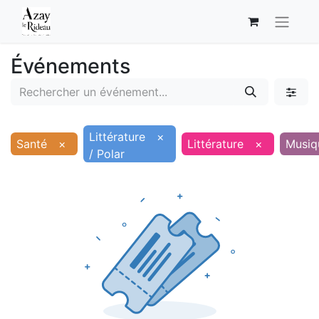
Événements
Littérature
×
Santé
×
Littérature
×
Musiq
/ Polar