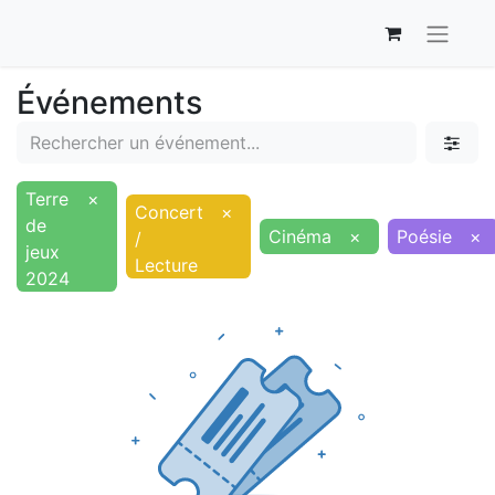
Événements
Terre
×
Concert
×
de
Cinéma
×
Poésie
×
/
jeux
Lecture
2024