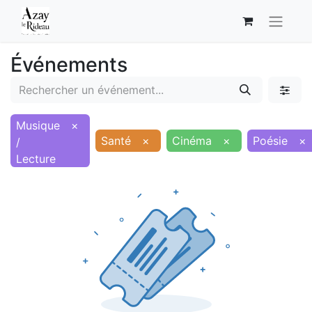
Événements
Musique
×
Santé
×
Cinéma
×
Poésie
×
/
Lecture