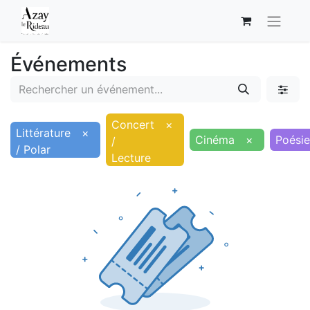
Événements
Concert
×
Littérature
×
Cinéma
×
Poésie
/
/ Polar
Lecture