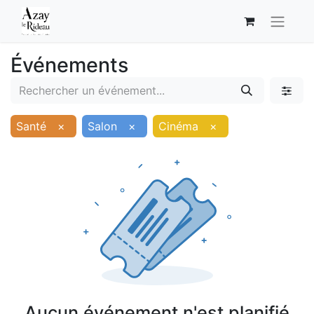
Événements
Santé
×
Salon
×
Cinéma
×
Aucun événement n'est planifié