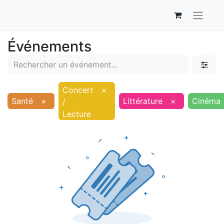
Événements
Concert
×
Santé
×
Littérature
×
Cinéma
/
Lecture