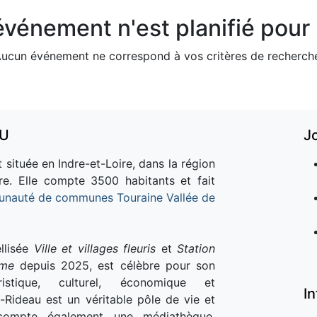
vénement n'est planifié pour l
ucun événement ne correspond à vos critères de recherch
AU
J
 située en Indre-et-Loire, dans la région
re. Elle compte 3500 habitants et fait
nauté de communes Touraine Vallée de
llisée
Ville et villages fleuris
et
Station
sme
depuis 2025, est célèbre pour son
istique, culturel, économique et
I
e-Rideau est un véritable pôle de vie et
e compte également une médiathèque,