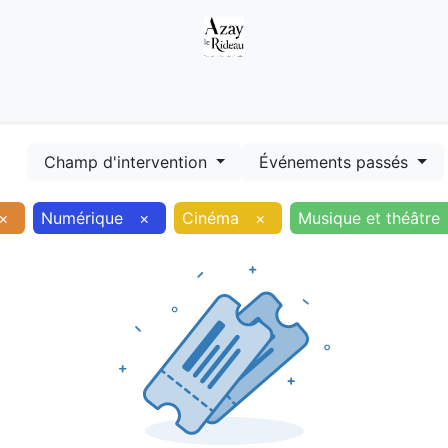
Démarches
Equipements
Evénements
Smart terr
Champ d'intervention
Événements passés
×
Numérique
×
Cinéma
×
Musique et théâtre