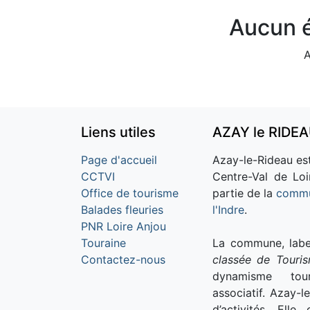
Aucun é
A
Liens utiles
AZAY le RIDE
Page d'accueil
Azay-le-Rideau est
CCTVI
Centre-Val de Loi
Office de tourisme
partie de la
commu
Balades fleuries
l'Indre
.
PNR Loire Anjou
Touraine
La commune, labe
Contactez-nous
classée de Touri
dynamisme tour
associatif. Azay-l
d’activités. Ell