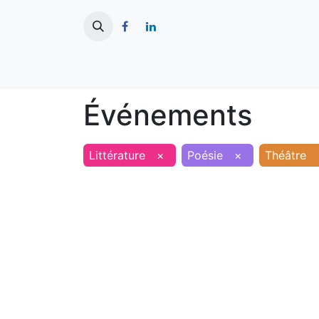
​
Actualités
Ma ville
Tourisme
Événements
Littérature
×
Poésie
×
Théâtre