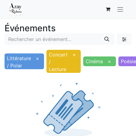
Événements
Concert
×
Littérature
×
Cinéma
×
Poésie
/
/ Polar
Lecture