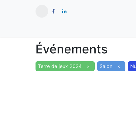
​
Actualités
Ma ville
Tourisme
Événements
Terre de jeux 2024
×
Salon
×
Nu