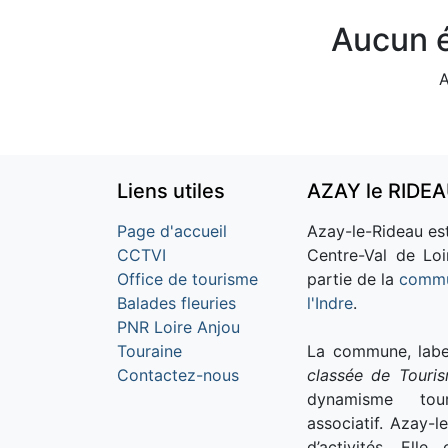
Aucun é
A
Liens utiles
AZAY le RIDE
Page d'accueil
Azay-le-Rideau est
CCTVI
Centre-Val de Loi
Office de tourisme
partie de la
commu
Balades fleuries
l'Indre
.
PNR Loire Anjou
Touraine
La commune, labe
Contactez-nous
classée de Touri
dynamisme tour
associatif. Azay-l
d’activités. Ell