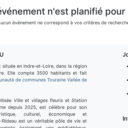
vénement n'est planifié pour l
ucun événement ne correspond à vos critères de recherch
AU
J
 située en Indre-et-Loire, dans la région
re. Elle compte 3500 habitants et fait
nauté de communes Touraine Vallée de
llisée
Ville et villages fleuris
et
Station
sme
depuis 2025, est célèbre pour son
istique, culturel, économique et
I
e-Rideau est un véritable pôle de vie et
e compte également une médiathèque,