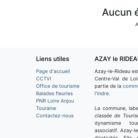
Aucun é
A
Liens utiles
AZAY le RIDE
Page d'accueil
Azay-le-Rideau est
CCTVI
Centre-Val de Loi
Office de tourisme
partie de la
commu
Balades fleuries
l'Indre
.
PNR Loire Anjou
Touraine
La commune, labe
Contactez-nous
classée de Touri
dynamisme tour
associatif. Azay-l
d’activités. Ell