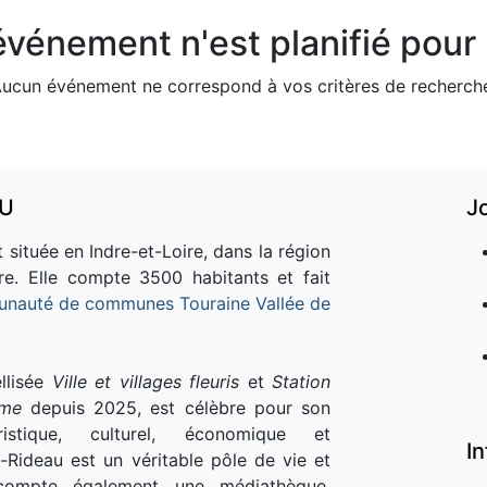
vénement n'est planifié pour l
ucun événement ne correspond à vos critères de recherch
AU
J
 située en Indre-et-Loire, dans la région
re. Elle compte 3500 habitants et fait
nauté de communes Touraine Vallée de
llisée
Ville et villages fleuris
et
Station
sme
depuis 2025, est célèbre pour son
istique, culturel, économique et
I
e-Rideau est un véritable pôle de vie et
e compte également une médiathèque,