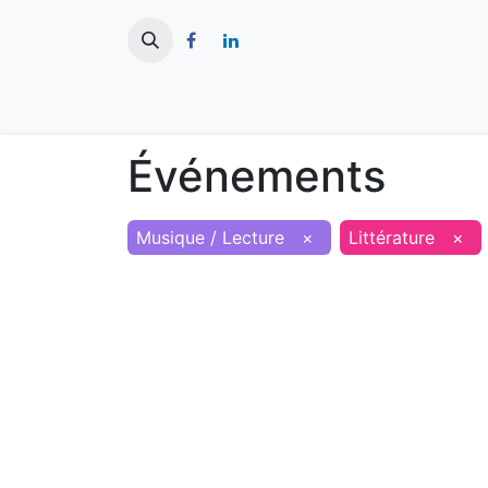
​
Actualités
Ma ville
Tourisme
Événements
Musique / Lecture
×
Littérature
×