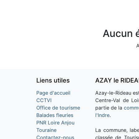
Aucun é
A
Liens utiles
AZAY le RIDE
Page d'accueil
Azay-le-Rideau est
CCTVI
Centre-Val de Loi
Office de tourisme
partie de la
commu
Balades fleuries
l'Indre
.
PNR Loire Anjou
Touraine
La commune, labe
Contactez-nous
classée de Touri