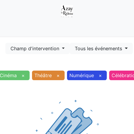
Démarches
Equipements
Evénements
Smart terr
Champ d'intervention
Tous les événements
Cinéma
×
Théâtre
×
Numérique
×
Célébrati