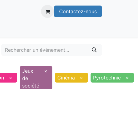
Contactez-nous
itoire
Publications
Voie verte
Jeux
×
on
×
Cinéma
×
Pyrotechnie
×
de
société