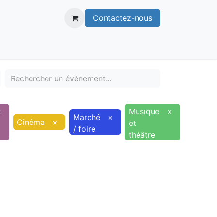
Contactez-nous
itoire
Publications
Voie verte
×
Musique
×
Marché
×
Cinéma
×
et
/ foire
théâtre