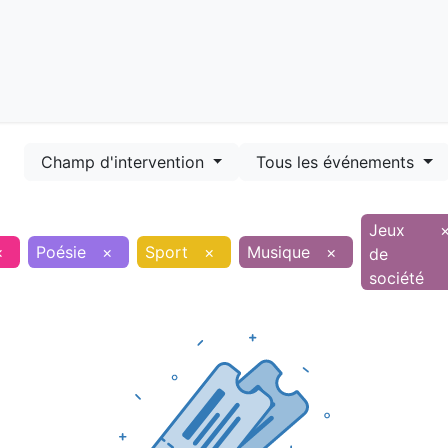
Démarches
Equipements
Evénements
Smart terr
Champ d'intervention
Tous les événements
Jeux
×
Poésie
×
Sport
×
Musique
×
de
société