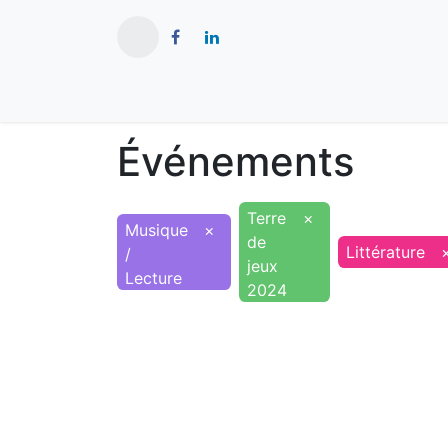
​
Actualités
Ma ville
Tourisme
Événements
Terre
×
Musique
×
de
Littérature
/
jeux
Lecture
2024