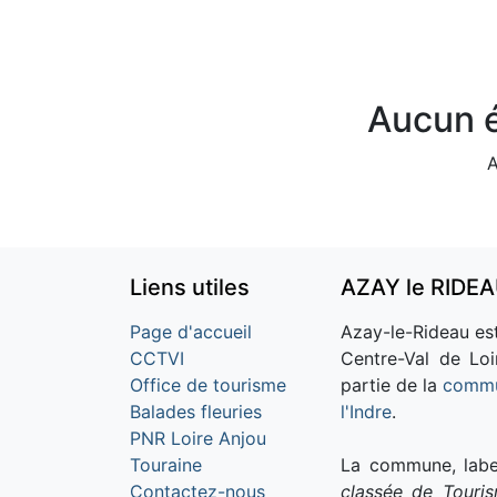
Aucun é
A
Liens utiles
AZAY le RIDE
Page d'accueil
Azay-le-Rideau est
CCTVI
Centre-Val de Loi
Office de tourisme
partie de la
commu
Balades fleuries
l'Indre
.
PNR Loire Anjou
Touraine
La commune, labe
Contactez-nous
classée de Touri